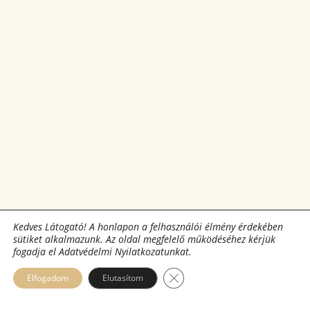
Kedves Látogató! A honlapon a felhasználói élmény érdekében
sütiket alkalmazunk. Az oldal megfelelő működéséhez kérjük
fogadja el Adatvédelmi Nyilatkozatunkat.
Close GDPR Cookie Banner
Elfogadom
Elutasítom
Telefon:
Cím: