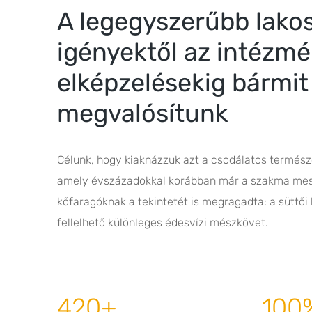
A legegyszerűbb lako
igényektől az intézmé
elképzelésekig bármit
megvalósítunk
Célunk, hogy kiaknázzuk azt a csodálatos termés
amely évszázadokkal korábban már a szakma mest
kőfaragóknak a tekintetét is megragadta: a süttő
fellelhető különleges édesvízi mészkövet.
420+
100