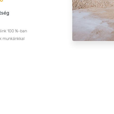
tség
őink 100 %-ban
k munkánkkal