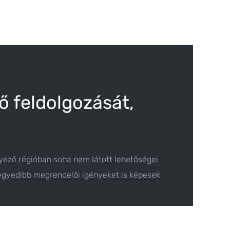
ő feldolgozását,
ező régióban soha nem látott lehetőségei
gegyedibb megrendelői igényeket is képesek