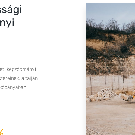
ssági
nyi
zeti képződményt,
ereinek, a talján
i kőbányában
%