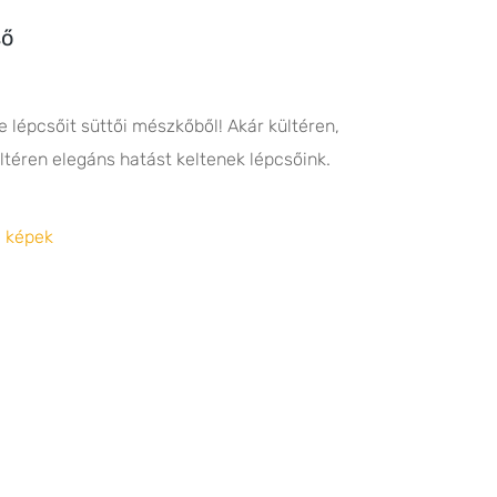
ső
e lépcsőit süttői mészkőből! Akár kültéren,
ltéren elegáns hatást keltenek lépcsőink.
i képek