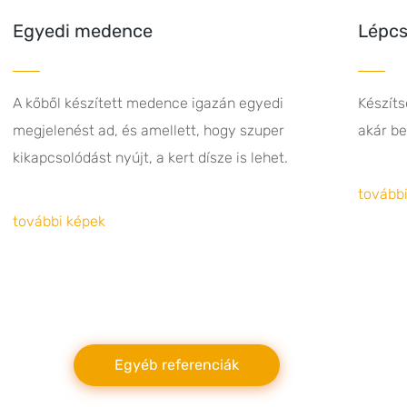
Egyedi medence
Lépc
A kőből készített medence igazán egyedi
Készíts
megjelenést ad, és amellett, hogy szuper
akár be
kikapcsolódást nyújt, a kert dísze is lehet.
tovább
további képek
Egyéb referenciák