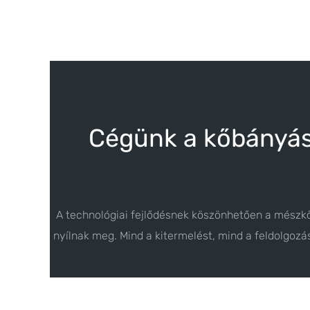
Cégünk a kőbányász
A technológiai fejlődésnek köszönhetően a mészk
nyílnak meg. Mind a kitermelést, mind a feldolgoz