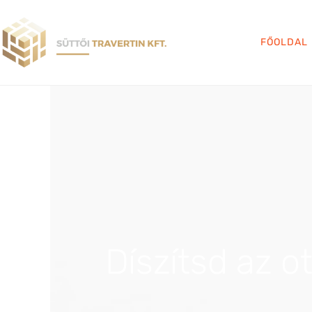
FŐOLDAL
Díszítsd az o