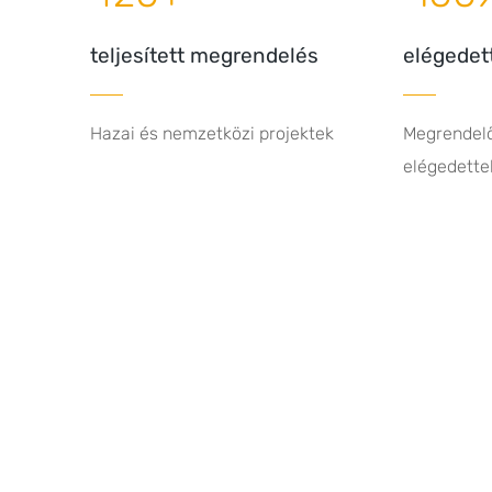
teljesített megrendelés
elégedet
Hazai és nemzetközi projektek
Megrendel
elégedette