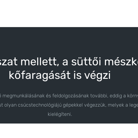
at mellett, a süttői mészk
kőfaragását is végzi
ő megmunkálásának és feldolgozásának további, eddig a körny
ást olyan csúcstechnológiájú gépekkel végezzük, melyek a le
kielégíteni.