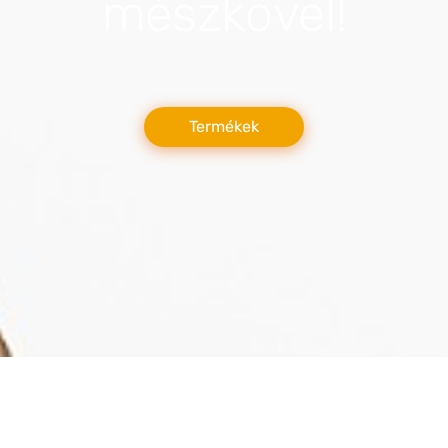
mészkővel!
Termékek