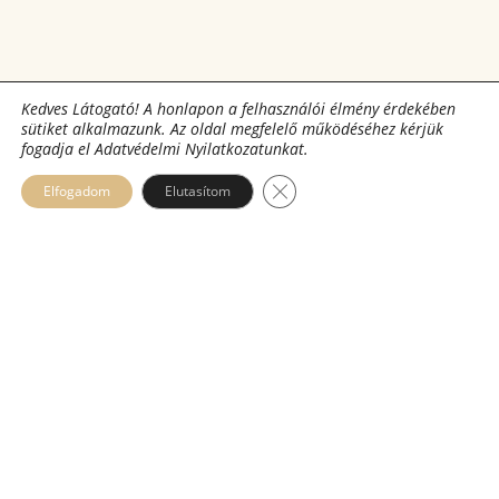
Kedves Látogató! A honlapon a felhasználói élmény érdekében
sütiket alkalmazunk. Az oldal megfelelő működéséhez kérjük
fogadja el Adatvédelmi Nyilatkozatunkat.
Telefon:
Cím:
Close GDPR Cookie Banner
Elfogadom
Elutasítom
+3620 474 0740
2543 Süttő,
+3633 508 740
Külterület 12/3.
Nyitvatartás:
Hétköznapokon 7:00-
Email:
15:00
suttoko@suttoko.hu
Kövess minket Facebookon is!
© Copyright Süttői Travertin Kft.